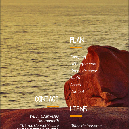
PLAN
Camping
Hébergements
Coups de coeur
Tarifs
Accès
Contact
CONTACT
LIENS
WEST CAMPING
Ploumanac'h
105 rue Gabriel Vicaire
Office de tourisme